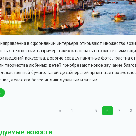
направления в оформлении интерьера открывают множество возм
овых технологий, например, таких как печать на холсте с имита
оизведений искусства, дорогие сердцу памятные фото, полотна с
ли творчества любимых детей приобретают новое звучание благод
дожественной бумаге. Такой дизайнерский прием дает возможнос
ние, делая его более индивидуальным и живым.
ь
«
1
...
5
6
7
8
дуемые новости