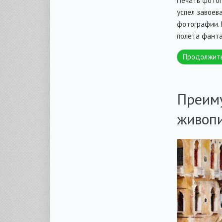
Печать фотог
успел завоев
фотографии. 
полета фанта
Продолжит
Преиму
живоп