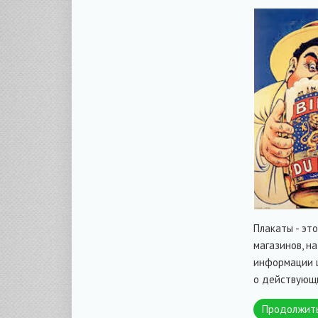
Плакаты - эт
магазинов, н
информации 
о действующи
Продолжит