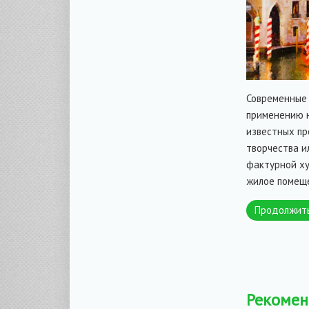
Современные 
применению н
известных пр
творчества и
фактурной ху
жилое помеще
Продолжит
Рекомен