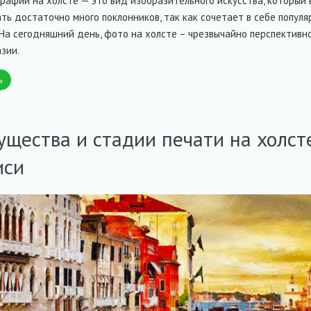
рафий на холсте — это вид изобразительного искусства, который
ать достаточно много поклонников, так как сочетает в себе попу
На сегодняшний день, фото на холсте – чрезвычайно перспектив
зии.
ь
щества и стадии печати на холст
иси