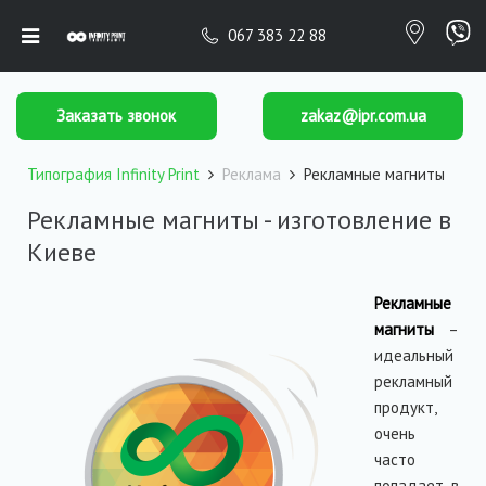
067 383 22 88
Заказать звонок
zakaz@ipr.com.ua
Типография Infinity Print
Реклама
Рекламные магниты
Рекламные магниты - изготовление в
Киеве
Рекламные
магниты
–
идеальный
рекламный
продукт,
очень
часто
попадает в