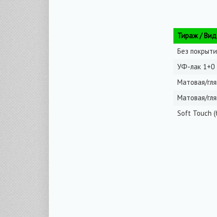
Тираж / Вид
Без покрыти
УФ-лак 1+0
Матовая/гля
Матовая/гля
Soft Touch 