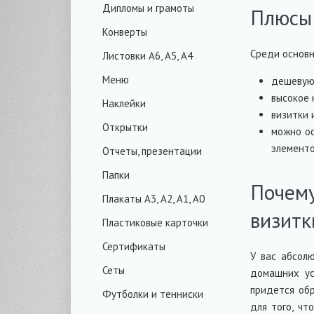
Дипломы и грамоты
Плюсы 
Конверты
Среди основ
Листовки A6, A5, A4
Меню
дешевую
высокое 
Наклейки
визитки 
Открытки
можно ос
элементо
Отчеты, презентации
Папки
Почем
Плакаты A3, A2, A1, A0
визитк
Пластиковые карточки
Сертификаты
У вас абсол
Сеты
домашних ус
придется об
Футболки и тенниски
для того, чт