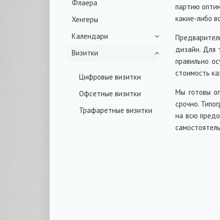
Флаера
партию оптим
какие-либо в
Хенгеры
Календари
Предварител
дизайн. Для 
Визитки
Квартальные
правильно ос
календари
стоимость к
Цифровые визитки
Настенные календари
Мы готовы оп
Офсетные визитки
срочно. Типо
Настольные календари
Трафаретные визитки
на всю предо
Карманные
самостоятель
календарики