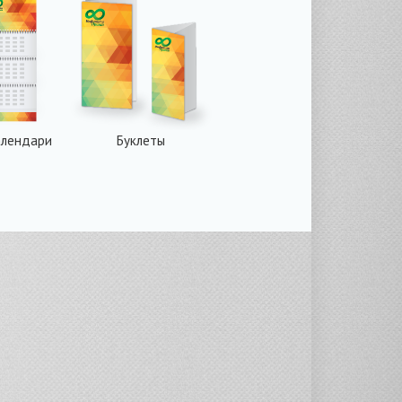
алендари
Буклеты