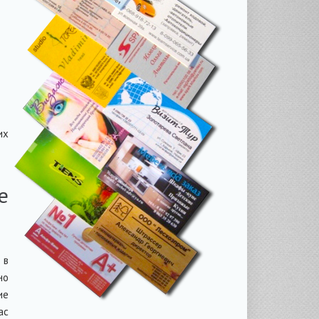
их
е
 в
но
ие
ас